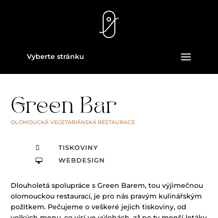
Vyberte stránku
Green Bar
OLOMOUCKÁ VEGETARIÁNSKÁ RESTAURACE
TISKOVINY

WEBDESIGN

Dlouholetá spolupráce s Green Barem, tou výjimečnou
olomouckou restaurací, je pro nás pravým kulinářským
požitkem. Pečujeme o veškeré jejich tiskoviny, od
velkých menu, co visí ve výlohách, až po ty menší letáky